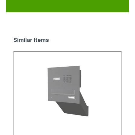
Produktgalerie überspringen
Similar Items
v