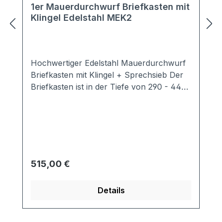
1er Mauerdurchwurf Briefkasten mit
Klingel Edelstahl MEK2
Hochwertiger Edelstahl Mauerdurchwurf
Briefkasten mit Klingel + Sprechsieb Der
Briefkasten ist in der Tiefe von 290 - 440
mm schräg ausziehbar. Der
Neigungswinkel beträgt 30°. Bei jeder
Lieferung der MEK2 Mauerdurchwurf
Briefkästen ist eine ausführliche
Montageanleitung dabei. Ab und an
sollten Sie mit einem Pflegetuch über die
Regulärer Preis:
515,00 €
Frontplatte und der Tür wischen. So
werden Sie lange Freude an Ihrer
Details
Briefkastenanlage haben. Ausstattung:
1 Kunststoff Klingeltaster inkl. LED-
Beleuchtung 1 Sprechsieb mit