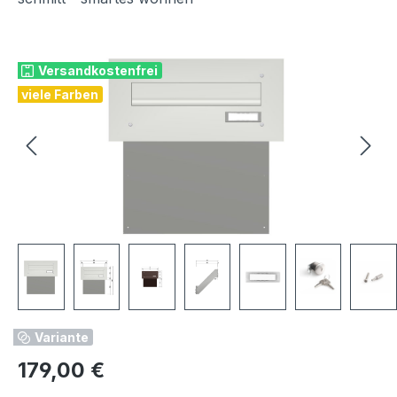
Bildergalerie überspringen
Versandkostenfrei
viele Farben
Variante
Regulärer Preis:
179,00 €