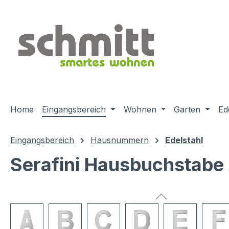
m Hauptinhalt springen
Zur Suche springen
Zur Hauptnavigation springen
Home
Eingangsbereich
Wohnen
Garten
Ed
Eingangsbereich
Hausnummern
Edelstahl
Serafini Hausbuchstabe 
Bildergalerie überspringen