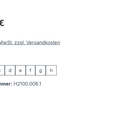
eis:
€
. MwSt. zzgl. Versandkosten
auswählen
c
d
e
f
g
h
mmer:
H2100.008.1