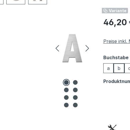
Variante
Regulärer Pr
46,20 
Preise inkl
Buchstabe
a
b
Produktnu