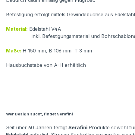
Dadurch kaum anfällig gegen Flugrost.
Befestigung erfolgt mittels Gewindebuchse aus Edelstah
Material:
Edelstahl V4A
inkl. Befestigungsmaterial und Bohrschablon
Maße:
H 150 mm, B 106 mm, T 3 mm
Hausbuchstabe von A-H erhältlich
Wer Design sucht, findet Serafini
Seit über 60 Jahren fertigt
Serafini
Produkte sowohl für
Edelstahl
gefertigt. Strenge Kontrollen sorgen für eine