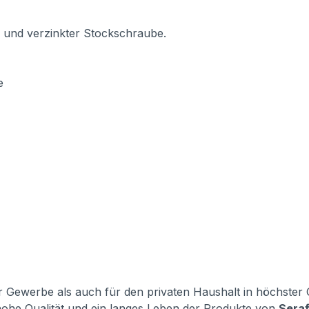
l und verzinkter Stockschraube.
e
 Gewerbe als auch für den privaten Haushalt in höchster Qu
 hohe Qualität und ein langes Leben der Produkte von
Seraf