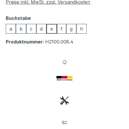
Preise inkl. MwSt. zzgl. Versandkosten
auswählen
Buchstabe
a
b
c
d
e
f
g
h
Produktnummer:
H2100.008.4