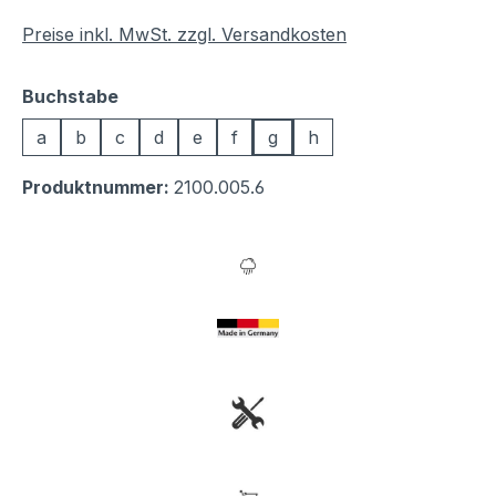
Preise inkl. MwSt. zzgl. Versandkosten
auswählen
Buchstabe
a
b
c
d
e
f
g
h
Produktnummer:
2100.005.6