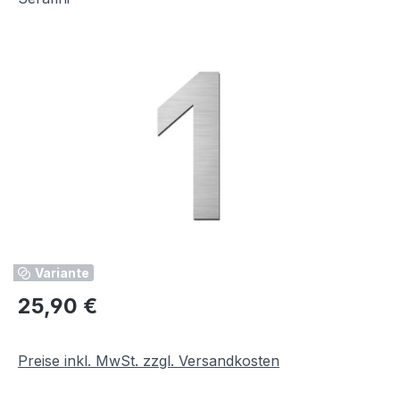
Bildergalerie überspringen
Variante
Regulärer Preis:
25,90 €
Preise inkl. MwSt. zzgl. Versandkosten