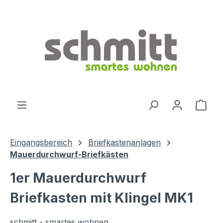
Zum Hauptinhalt springen
Ware
Eingangsbereich
Briefkastenanlagen
Mauerdurchwurf-Briefkästen
1er Mauerdurchwurf
Briefkasten mit Klingel MK1
schmitt - smartes wohnen