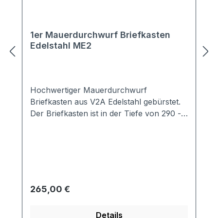
1er Mauerdurchwurf Briefkasten
Edelstahl ME2
Hochwertiger Mauerdurchwurf
Briefkasten aus V2A Edelstahl gebürstet.
Der Briefkasten ist in der Tiefe von 290 -
440 mm schräg ausziehbar. Ihre Mauer
muss nicht auf den Zentimeter genau
geplant sein.Der Neigungswinkel beträgt
30°. Alles Wissenswerte zum Einbau der
Mauerdurchwurf Briefkastenanlage aus
Edelstahl finden Sie in der
Regulärer Preis:
265,00 €
Montageanleitung, die bei jeder Lieferung
dabei ist. Mit diesem Edelstahl
Details