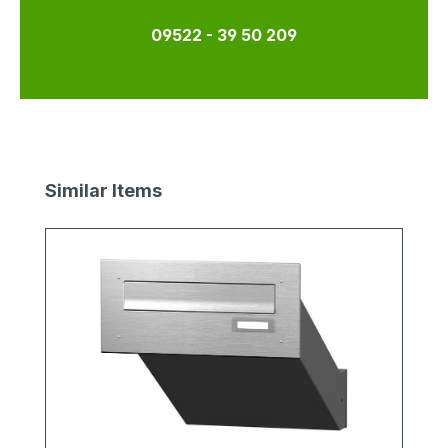
09522 - 39 50 209
Produktgalerie überspringen
Similar Items
v