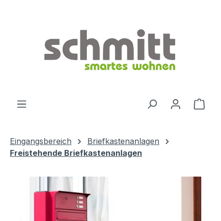
Zum Hauptinhalt springen
Ware
Eingangsbereich
Briefkastenanlagen
Freistehende Briefkastenanlagen