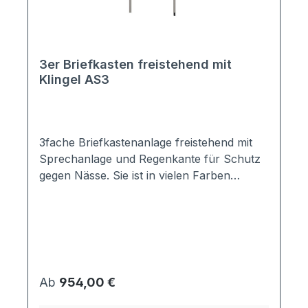
3er Briefkasten freistehend mit
Klingel AS3
3fache Briefkastenanlage freistehend mit
Sprechanlage und Regenkante für Schutz
gegen Nässe. Sie ist in vielen Farben
erhältlich und in schlichten, modernen
Design gehalten.Ob zum Einbetonieren oder
zum Aufschrauben auf einen festen
Untergrund, Sie bekommen
beides.Ausgestattet mit einem Sprechsieb
und einer Klingel vereint die Anlage alles,
Regulärer Preis:
Ab
954,00 €
was für einen Hauseingang notwendig
ist.Die Briefkastenanlage ist mit einer