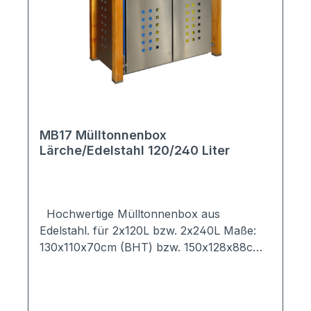
Inneren des Mülltonnenhauses (Lieferung
erfolgt ohne Dekoration) Anlieferung
erfolgt als Bausatz; alle notwendigen
Bohrungen sind vorhanden, zusätzliche
Bohrungen sind nicht notwendig; Lieferung
erfolgt inkl. aller Befestigungsmaterialien +
Montageanleitung mit Bilder Auf Anfrage
individuell erweiterbar Hergestellt in
Deutschland
MB17 Mülltonnenbox
Lärche/Edelstahl 120/240 Liter
Hochwertige Mülltonnenbox aus
Edelstahl. für 2x120L bzw. 2x240L Maße:
130x110x70cm (BHT) bzw. 150x128x88cm
(BHT) das Mülltonnenhaus bestet aus vier
8x8cm Pfosten aus Lärche/geölt; Pfosten
können nach Aufbau mit gewünschter