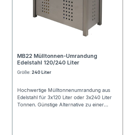
vorhanden, Sie müssen die Teile nur noch
zusammenschrauben.Die mitgelieferte,
ausführliche Montageanleitung erleichtert
das Zusammenbauen der Edelstahl
Mülltonnenumhausung enorm.
MB22 Mülltonnen-Umrandung
Edelstahl 120/240 Liter
Größe:
240 Liter
Hochwertige Mülltonnenumrandung aus
Edelstahl für 3x120 Liter oder 3x240 Liter
Tonnen. Günstige Alternative zu einer
kompletten Mülltonnenbox. Ebenso
hochwertig und Ihre Mülltonnen sind gut
versteckt. Die Seitenteile sind rundum
gelocht. Die Mülltonnenumrandung kann