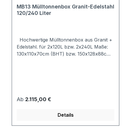
MB13 Mülltonnenbox Granit-Edelstahl
120/240 Liter
Hochwertige Mülltonnenbox aus Granit +
Edelstahl. für 2x120L bzw. 2x240L Maße:
130x110x70cm (BHT) bzw. 150x128x88cm
(BHT) das Mülltonnenhaus besteht aus vier
8x8cm Pfosten in Granti (Grau/Weiß) und
V2A Edelstahl-Wänden Rückwand der
Mülltonnenbox ist nicht gelocht inkl.
Vorrichtung zum Kippen und Befüllen der
Mülltonnenbox (Fangkette und
Regulärer Preis:
Ab
2.115,00 €
Bodenschiene) ausgestattet mit
einstellbaren Edelstahltürbändern;
Details
höhenverstellbar alternativ mit
Dreikantschloss made in Germany