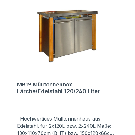
wahlweiße mit Pultdach oder Pflanzwanne
Neigung des Pultdachs zur Rückseite, damit
Regenwasser problemlos ablaufen kann
Pflanzwanne verfügt über Ablaufspeier im
Inneren des Mülltonnenhauses (Lieferung
erfolgt ohne Dekoration) Anlieferung
erfolgt als Bausatz; alle notwendigen
Bohrungen sind vorhanden; Lieferung
erfolgt inkl. aller Befestigungsmaterialien +
Montageanleitung mit Bilder Auf Anfrage
individuell erweiterbar
MB19 Mülltonnenbox
Lärche/Edelstahl 120/240 Liter
Hochwertiges Mülltonnenhaus aus
Edelstahl. für 2x120L bzw. 2x240L Maße:
130x110x70cm (BHT) bzw. 150x128x88cm