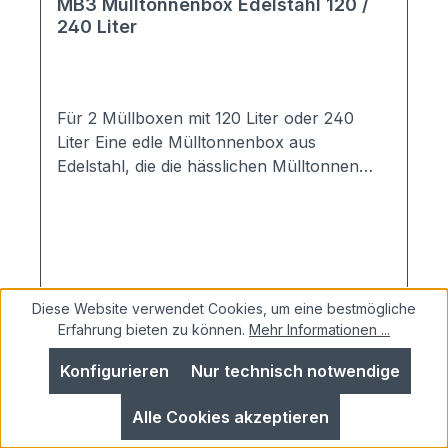
MB3 Mülltonnenbox Edelstahl 120 /
240 Liter
Für 2 Müllboxen mit 120 Liter oder 240
Liter Eine edle Mülltonnenbox aus
Edelstahl, die die hässlichen Mülltonnen
verschwinden lässt!Stellen Sie sich Ihre
Mülltonnenbox nach Ihrem Bedarf
zusammen:120 / 240 Liter - mit / ohne
Verschluss - mit / ohne Pflanzdach
....Material: komplett aus hochwertigem V2A
Diese Website verwendet Cookies, um eine bestmögliche
Edelstahlmit Rundrohrpfostenin
Regulärer Preis:
Ab
2.099,00 €
Erfahrung bieten zu können.
Mehr Informationen ...
Deutschland gefertigt Maße:120 Liter:2er
Haus: 143x100x75 cm (BHT)240 Liter:2er
Konfigurieren
Nur technisch notwendige
Details
Haus: 165x118x86 cm (BHT)
Ausstattung:Serienmäßig mit Flachdach und
Alle Cookies akzeptieren
Knebelgriffoptional wählbar: Pflanzdach mit