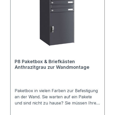
Paketfach:370 x 440 x 380 mm (BHT);
max. Paketmaß 340 x 410 x 350 mm
(BHT); geeignet für z.B. DHL Packete XS,
S, M oder Hermes Päckchen, S
Gesamtmaß: zum Einbetonieren: 462 x 1965
x 420 mm (BHT) zum Aufschrauben: 562 x
1515 x 420 mm (BHT), inkl. Fußplatten
Material: Edelstahl, V2A gebürstet
P8 Paketbox & Briefkästen
Anthrazitgrau zur Wandmontage
Paketbox in vielen Farben zur Befestigung
an der Wand. Sie warten auf ein Pakete
und sind nicht zu hause? Sie müssen Ihre
Nachbarn bitten, das Paket entgegen zu