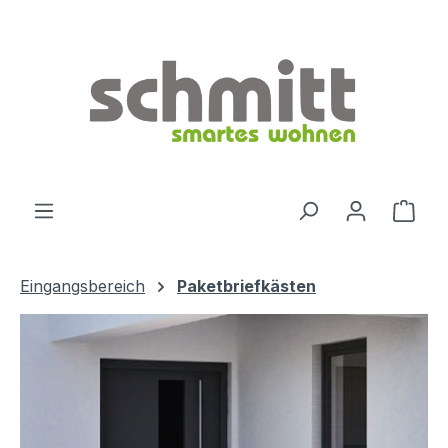
Zum Hauptinhalt springen
Ware
Eingangsbereich
Paketbriefkästen