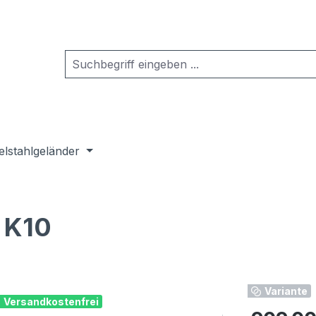
elstahlgeländer
 K10
Variante
Versandkostenfrei
Regulärer Pr