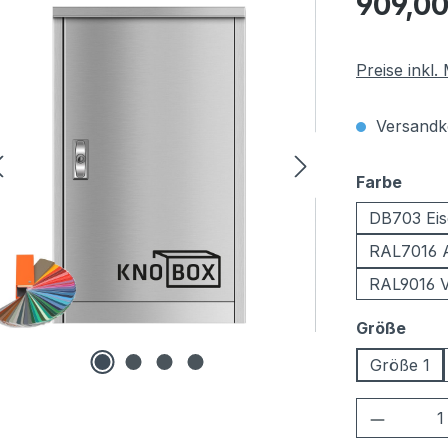
909,00
Preise inkl
Versandko
ausw
Farbe
DB703 Eis
RAL7016 A
RAL9016 V
ausw
Größe
Größe 1
Produkt