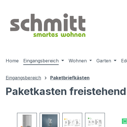
m Hauptinhalt springen
Zur Suche springen
Zur Hauptnavigation springen
Home
Eingangsbereich
Wohnen
Garten
Ed
Eingangsbereich
Paketbriefkästen
Paketkasten freistehend
Bildergalerie überspringen