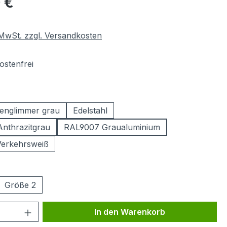
 €
. MwSt. zzgl. Versandkosten
stenfrei
ählen
englimmer grau
Edelstahl
nthrazitgrau
RAL9007 Graualuminium
erkehrsweiß
ählen
Größe 2
 Anzahl: Gib den gewünschten Wert ein 
In den Warenkorb