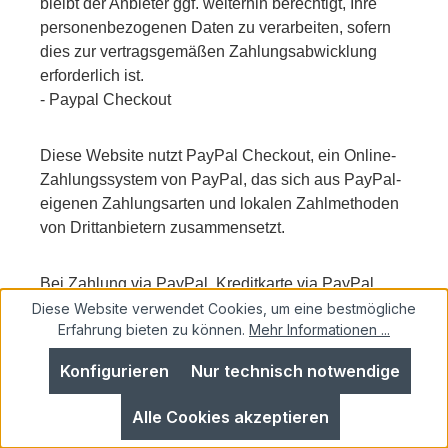
bleibt der Anbieter ggf. weiterhin berechtigt, Ihre
personenbezogenen Daten zu verarbeiten, sofern
dies zur vertragsgemäßen Zahlungsabwicklung
erforderlich ist.
- Paypal Checkout
Diese Website nutzt PayPal Checkout, ein Online-
Zahlungssystem von PayPal, das sich aus PayPal-
eigenen Zahlungsarten und lokalen Zahlmethoden
von Drittanbietern zusammensetzt.
Bei Zahlung via PayPal, Kreditkarte via PayPal,
Lastschrift via PayPal oder – falls angeboten –
Diese Website verwendet Cookies, um eine bestmögliche
Erfahrung bieten zu können.
Mehr Informationen ...
„Später Bezahlen“ via PayPal geben wir Ihre
Zahlungsdaten im Rahmen der
Konfigurieren
Nur technisch notwendige
Zahlungsabwicklung an die PayPal (Europe) S.a.r.l.
et Cie, S.C.A., 22-24 Boulevard Royal, L-2449
Alle Cookies akzeptieren
Luxemburg (nachfolgend "PayPal"), weiter. Die