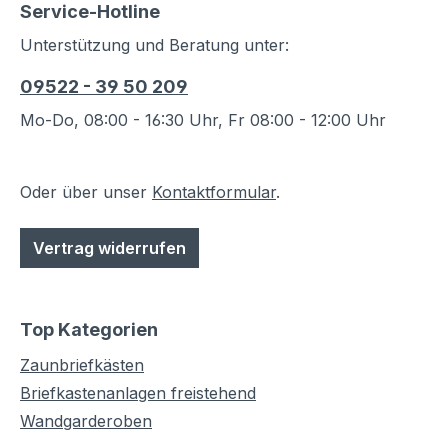
Service-Hotline
bauseits einzudichten.Sie können
Unterstützung und Beratung unter:
aus 3 verschiedenen Größen
auswählen.Diese
09522 - 39 50 209
Briefeinwurfklappe ist auch
in Aluminium
Mo-Do, 08:00 - 16:30 Uhr, Fr 08:00 - 12:00 Uhr
pulverlackiert erhältlich, siehe
Bestellnr. 2901.001Zur
Briefeinwurfklappe können Sie
Oder über unser
Kontaktformular
.
auch den Innenbriefkasten
bestellen. Er ist im Innen- sowie
Vertrag widerrufen
auch im Außenbereich (Tür oder
Tor) einsetzbar, es sind keine
Montagelöcher sichtbar.Bei der
Top Kategorien
Montage sollte der Briefkasten
ebenfalls bauseits zur Tür bzw.
Zaunbriefkästen
zum Tor hin eingedichtet werden.
Briefkastenanlagen freistehend
Material: komplett aus V2A
Wandgarderoben
Edelstahl, gebürstetinkl.