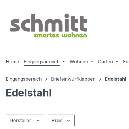
m Hauptinhalt springen
Zur Suche springen
Zur Hauptnavigation springen
Home
Eingangsbereich
Wohnen
Garten
Ed
Eingangsbereich
Briefeinwurfklappen
Edelstahl
Edelstahl
Hersteller
Preis