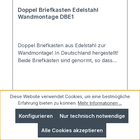
(BHT),Fassungsvermögen: 12
LiterEinwurfschlitz: 325 x 35 mm (BH); DIN
Doppel Briefkasten Edelstahl
Wandmontage DBE1
EN13724 genormt; passend für DIN A4
Briefumschläge Material:verzinktes
Stahlblech pulverlackiert in RAL9016
Verkehrsweißinkl. Schrauben und Dübel
Doppel Briefkasten aus Edelstahl zur
für normale Wandbefestigung
Wandmontage! In Deutschland hergestellt!
Beide Briefkästen sind genormt, so dass
DIN A4 Briefumschläge ohne geknickt
werden zu müssen hinein passen.
Entscheiden Sie selbst, ob Sie eine
kompakte Anlage mit Verkleidung oder eine
Diese Website verwendet Cookies, um eine bestmögliche
schlichte, einfache aber trotzdem
Erfahrung bieten zu können.
Mehr Informationen ...
hochwertige Einzelbriefkasten-Lösung
Regulärer Preis:
Verkaufspreis:
Ab
185,00 €
210,00 €
(11.9% gespart)
haben möchten. Aussattung je
Konfigurieren
Nur technisch notwendige
Briefkasten: 2 Schlüssel Posthaltebügel;
Details
verhindert das Herausfallen der Post beim
Alle Cookies akzeptieren
Öffnen 1 Namensschild; kann bei Bedarf