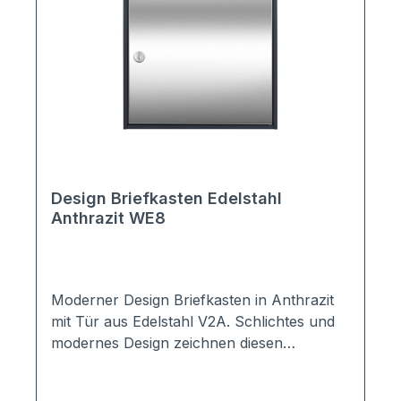
Edelstahl, pulverbeschichtet und von hand
patiniert Farbe: Braun / Gold Maße: 390 x
340 x 170 mm (BHT) -> EN 13724
konform; geeignet für DIN A4
Briefumschläge
Design Briefkasten Edelstahl
Anthrazit WE8
Moderner Design Briefkasten in Anthrazit
mit Tür aus Edelstahl V2A. Schlichtes und
modernes Design zeichnen diesen
Wandbriefkasten aus. Besonders sticht der
Kontrast zwischen Edelstahl und Anthrazit