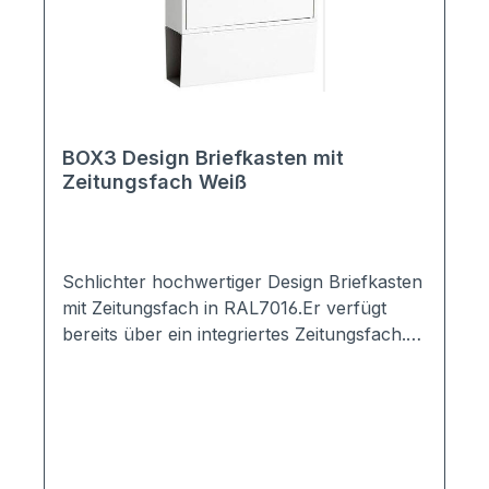
ualität:Hergestellt in einer deutschen
Manufaktur mit über 10 Jahren Erfahrung.
BOX3 Design Briefkasten mit
Zeitungsfach Weiß
Schlichter hochwertiger Design Briefkasten
mit Zeitungsfach in RAL7016.Er verfügt
bereits über ein integriertes Zeitungsfach.
Der Briefeinwurf erfolgt von oben, die
Entnahme von vorne.Der minimalistische
Design Briefkasten ist entsprechend der
Norm EN13724 gefertigt -> sicherer
Empfang bei Wind- und Wetter, DIN A4