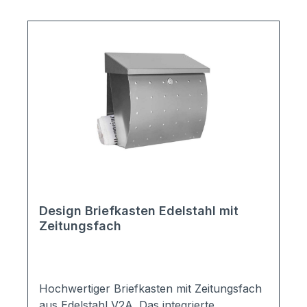
100 mm (BHT),Fassungsvermögen: 12
LiterEinwurfschlitz: 325 x 32 mm (BH)
Lieferumfang:Posthaltebügel2
SchlüsselMontageanleitung
Design Briefkasten Edelstahl mit
Zeitungsfach
Hochwertiger Briefkasten mit Zeitungsfach
aus Edelstahl V2A. Das integrierte