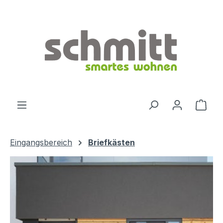
Zum Hauptinhalt springen
Ware
Eingangsbereich
Briefkästen