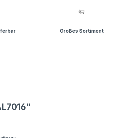
eferbar
Großes Sortiment
AL7016"