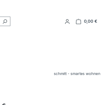
0,00 €
Ware
schmitt - smartes wohnen
eis: