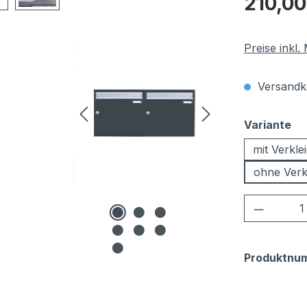
210,00
Preise inkl
Versandko
au
Variante
mit Verkl
ohne Verk
Produkt
Produktnu