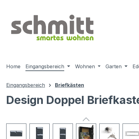
m Hauptinhalt springen
Zur Suche springen
Zur Hauptnavigation springen
Home
Eingangsbereich
Wohnen
Garten
Ed
Eingangsbereich
Briefkästen
Design Doppel Briefkast
Bildergalerie überspringen