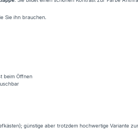
klappe
. Sie bildet einen schönen Kontrast zur Farbe Anthr
e Sie ihn brauchen.
st beim Öffnen
auschbar
iefkästen); günstige aber trotzdem hochwertige Variante z