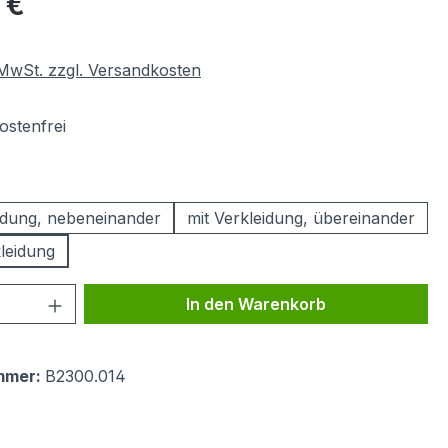
 €
. MwSt. zzgl. Versandkosten
stenfrei
swählen
eidung, nebeneinander
mit Verkleidung, übereinander
leidung
 Anzahl: Gib den gewünschten Wert ein 
In den Warenkorb
mmer:
B2300.014