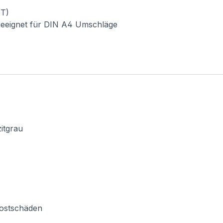
HT)
geeignet für DIN A4 Umschläge
itgrau
 Rostschäden