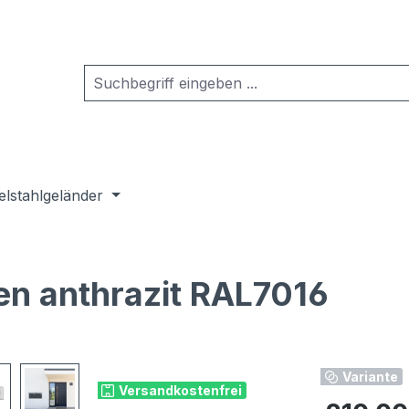
elstahlgeländer
en anthrazit RAL7016
Variante
Versandkostenfrei
Regulärer Pr