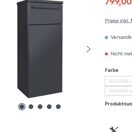
799,00
Preise inkl
Versandko
Nicht meh
ausw
Farbe
RAL7016 A
RAL9016 V
Produktnu