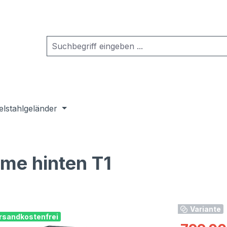
elstahlgeländer
me hinten T1
Variante
rsandkostenfrei
Verkaufspre