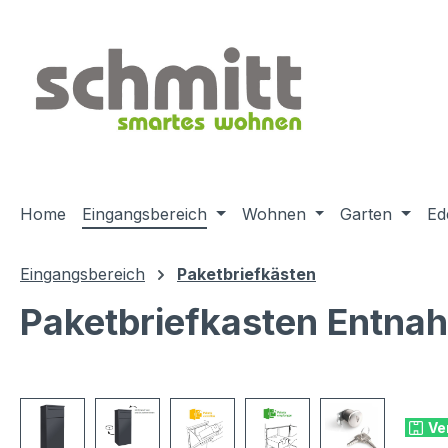
m Hauptinhalt springen
Zur Suche springen
Zur Hauptnavigation springen
Home
Eingangsbereich
Wohnen
Garten
Ed
Eingangsbereich
Paketbriefkästen
Paketbriefkasten Entnah
Bildergalerie überspringen
Ve