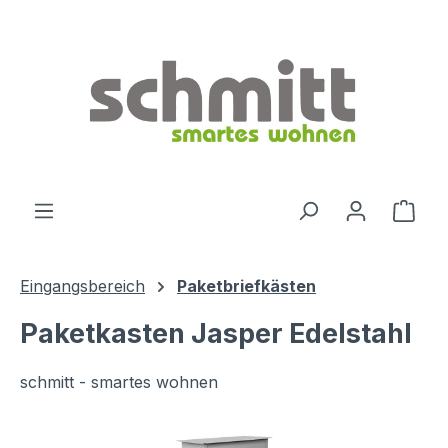
Zum Hauptinhalt springen
Ware
Eingangsbereich
Paketbriefkästen
Paketkasten Jasper Edelstahl
schmitt - smartes wohnen
Bildergalerie überspringen