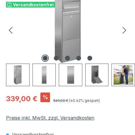
Versandkostenfrei
Verkaufspreis:
%
339,00 €
Regulärer Preis:
569,00 €
(40.42% gespart)
Preise inkl. MwSt. zzgl. Versandkosten
Versandkostenfrei