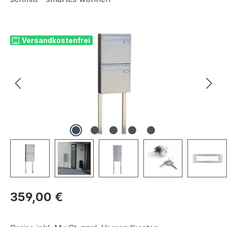
Bildergalerie überspringen
Versandkostenfrei
Regulärer Preis:
359,00 €