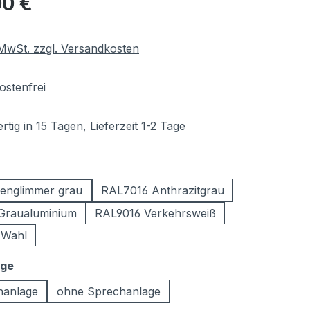
00 €
. MwSt. zzgl. Versandkosten
stenfrei
tig in 15 Tagen, Lieferzeit 1-2 Tage
ählen
englimmer grau
RAL7016 Anthrazitgrau
Graualuminium
RAL9016 Verkehrsweiß
 Wahl
auswählen
age
hanlage
ohne Sprechanlage