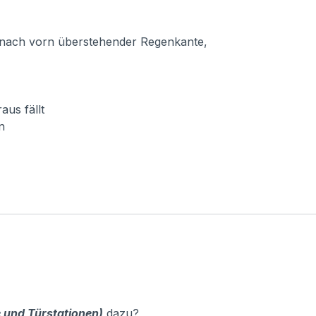
ter nach vorn überstehender Regenkante,
aus fällt
n
 und Türstationen)
dazu?