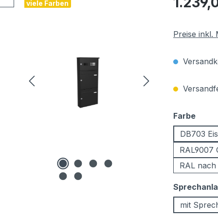
1.239,
viele Farben
Preise inkl
Versandko
Versandfer
ausw
Farbe
DB703 Eis
RAL9007 
RAL nach
Sprechanl
mit Sprec