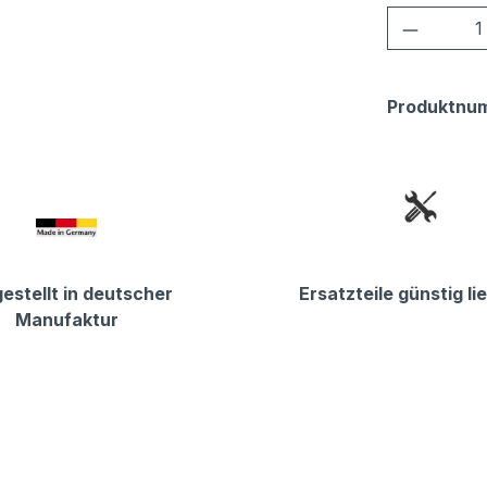
Produkt
Produktnu
estellt in deutscher
Ersatzteile günstig li
Manufaktur