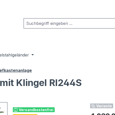
elstahlgeländer
iefkastenanlage
mit Klingel RI244S
Variante
Versandkostenfrei
Regulärer Pr