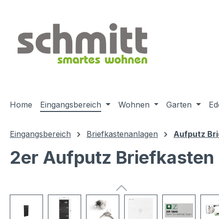
m Hauptinhalt springen
Zur Suche springen
Zur Hauptnavigation springen
Home
Eingangsbereich
Wohnen
Garten
Ed
Eingangsbereich
Briefkastenanlagen
Aufputz Br
2er Aufputz Briefkasten 
Bildergalerie überspringen