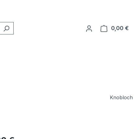
0,00 €
Ware
Knobloch
eis: