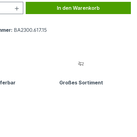
 Anzahl: Gib den gewünschten Wert ein 
In den Warenkorb
mmer:
BA2300.617.15
eferbar
Großes Sortiment