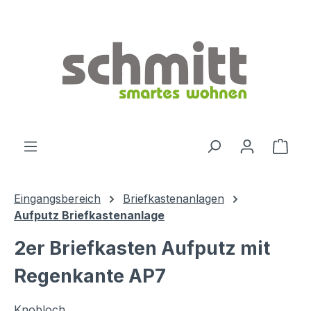
Zum Hauptinhalt springen
Ware
Eingangsbereich
Briefkastenanlagen
Aufputz Briefkastenanlage
2er Briefkasten Aufputz mit
Regenkante AP7
Knobloch