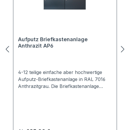
Aufputz Briefkastenanlage
Anthrazit AP6
4-12 teilige einfache aber hochwertige
Aufputz-Briefkastenanlage in RAL 7016
Anthrazitgrau. Die Briefkastenanlage
besticht durch ihr schlichtes Design. Das
Namensschild ist austauschbar. Der
Briefasten selbst ist EN13724 konform, so
dass Briefe der Größe DIN A4 nicht
geknickt werden müssen.Sowohl für den
Innen- aus auch den Außenberich