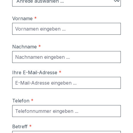
eintreten (lt. DIN EN 13724 bis 1ccm). Dies
ist kein Reklamationsgrund. Material:
verzinktes Stahlblech, pulverlackiert in
Vorname
*
RAL 7016 Anthrazitgrau glatt/matt inkl.
Dübel, Schrauben Maße ohne
Verkleidung:Briefkasten einzeln: 370 x 330
x 100 mm (BHT)Einwurfschlitz: 325 x 32
Nachname
*
mm (BH); EN13724 konform; geeignet für
DIN A4 Umschläge Maße mit
Verkleidung:Briefkasten einzeln: 370 x 330
x 100 mm (BHT)Einwurfschlitz: 325 x 32
Ihre E-Mail-Adresse
*
mm (BH); EN13724 konform; geeignet für
DIN A4 Umschläge Sie brauchen mehr
als 12 Briefkästen? Gerne erstellen wir
Ihnen ein Angebot. Rufen Sie uns an oder
Telefon
*
schicken Sie uns eine E-Mail. Wir melden
uns umgehend bei Ihnen.
Betreff
*