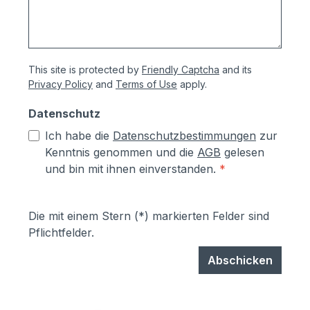
auch Kunststoffbeschichtung genannt) mit
Polyesterpulver in Fassadenqualität, dies
garantiert UV- und Wetterbeständigkeit-
Stärke der Pulverbeschichtung
This site is protected by
Friendly Captcha
and its
mindestens ca. 70 µm Produktservice:-
Privacy Policy
and
Terms of Use
apply.
Ersatzteile sind günsitg vorrätig, Türen
und Klappen sowie alle Funktionselemente
Datenschutz
können einfach selbst ausgetauscht
Ich habe die
Datenschutzbestimmungen
zur
werden- Türen sind mit
Kenntnis genommen und die
AGB
gelesen
Hammerschrauben befestigt- einfache
und bin mit ihnen einverstanden.
*
Ausrichtung nach Montage bzw.
Austuasch im Falle einer Beschädigung
durch Laien möglich
Die mit einem Stern (*) markierten Felder sind
Pflichtfelder.
Abschicken