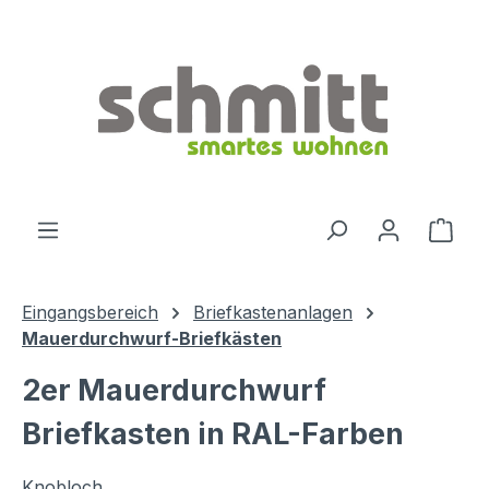
Zum Hauptinhalt springen
Ware
Eingangsbereich
Briefkastenanlagen
Mauerdurchwurf-Briefkästen
2er Mauerdurchwurf
Briefkasten in RAL-Farben
Knobloch