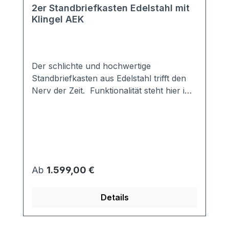
2er Standbriefkasten Edelstahl mit
Klingel AEK
Der schlichte und hochwertige
Standbriefkasten aus Edelstahl trifft den
Nerv der Zeit. Funktionalität steht hier im
Vordergrund ohne dass die Qualität
darunter leidet.Die integrierte, nach vorne
überstehende Regenkante sorgt für einen
zusätzlichen Schutz bei schlechtem
Wetter.Jeder Briefkasten ist mit
einem Posthaltebügel ausgestattet, so
Regulärer Preis:
Ab
1.599,00 €
dass beim Öffnen die Post nicht
herausfällt.Die Gummilippe an der
Details
Einwurfklappe sorgt für ein gedämpftes
Zufallen.Der Briefkasten ist nach DIN
EN13724 genormt, d.h. er kann