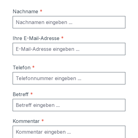
eine andere Kastenhöhe oder Tiefe?Kein
Problem.Fragen Sie Ihre individuelle
Nachname
*
Briefkastenanlage einfach
unter info@schmitt-smartes-
wohnen.de an.Gerne können Sie uns
auch unter 09522 - 39 50 209 anrufen
Ihre E-Mail-Adresse
*
oder ein Fax an 09522 39 50 208 senden.
Telefon
*
Betreff
*
Kommentar
*