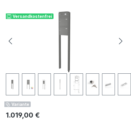
Bildergalerie überspringen
Versandkostenfrei
Variante
Regulärer Preis:
1.019,00 €