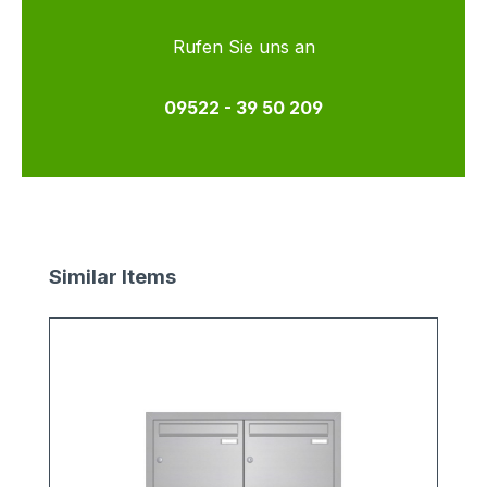
Rufen Sie uns an
09522 - 39 50 209
Produktgalerie überspringen
Similar Items
1
v