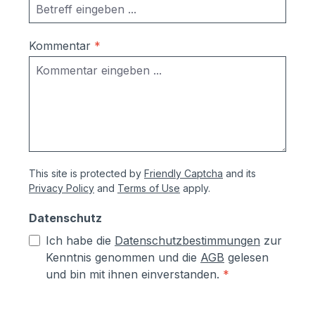
Aluminium- und Stahlteile, Ausnahme
eloxierte Oberflächen, eine
lösungsmittelfreie Pulverlackierung (z.T.
Kommentar
*
auch Kunststoffbeschichtung genannt) mit
Polyesterpulver in Fassadenqualität, dies
garantiert UV- und Wetterbeständigkeit
Stärke der Pulverbeschichtung
mindestens ca. 70 µm Produktservice:
Ersatzteile sind günsitg vorrätig, Türen
und Klappen sowie alle Funktionselemente
This site is protected by
Friendly Captcha
and its
können einfach selbst ausgetauscht
Privacy Policy
and
Terms of Use
apply.
werden Türen sind mit Hammerschrauben
befestigt- einfache Ausrichtung nach
Datenschutz
Montage bzw. Austuasch im Falle einer
Ich habe die
Datenschutzbestimmungen
zur
Beschädigung durch Laien möglich
Kenntnis genommen und die
AGB
gelesen
und bin mit ihnen einverstanden.
*