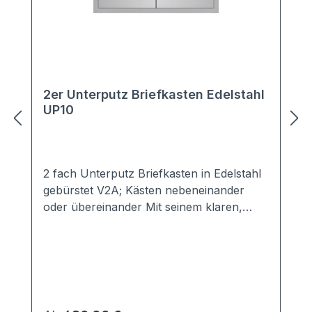
2er Unterputz Briefkasten Edelstahl
UP10
2 fach Unterputz Briefkasten in Edelstahl
gebürstet V2A; Kästen nebeneinander
oder übereinander Mit seinem klaren,
schlichten Design hält sich der Unterputz
Briefkasten UP21 dezent im
Hintergrund.Die optimal abgestimmte
Verkleidung sorgt für idealen Schutz vor
Wind und Wetter.Der Unterputz
Briefkasten UP21 ist entsprechend der