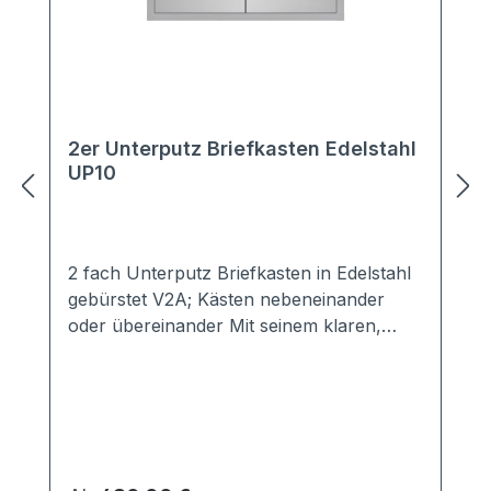
2er Unterputz Briefkasten Edelstahl
UP10
2 fach Unterputz Briefkasten in Edelstahl
gebürstet V2A; Kästen nebeneinander
oder übereinander Mit seinem klaren,
schlichten Design hält sich der Unterputz
Briefkasten UP21 dezent im
Hintergrund.Die optimal abgestimmte
Verkleidung sorgt für idealen Schutz vor
Wind und Wetter.Der Unterputz
Briefkasten UP21 ist entsprechend der