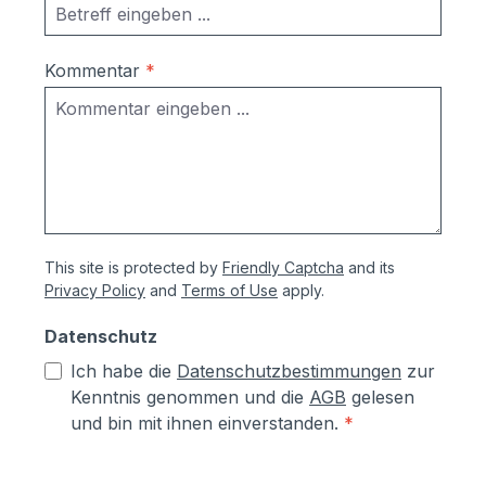
Aluminium- und Stahlteile, Ausnahme
eloxierte Oberflächen, eine
lösungsmittelfreie Pulverlackierung (z.T.
Kommentar
*
auch Kunststoffbeschichtung genannt) mit
Polyesterpulver in Fassadenqualität, dies
garantiert UV- und Wetterbeständigkeit
Stärke der Pulverbeschichtung
mindestens ca. 70 µm Produktservice:
Ersatzteile sind günsitg vorrätig, Türen
und Klappen sowie alle Funktionselemente
This site is protected by
Friendly Captcha
and its
können einfach selbst ausgetauscht
Privacy Policy
and
Terms of Use
apply.
werden Türen sind mit Hammerschrauben
befestigt- einfache Ausrichtung nach
Datenschutz
Montage bzw. Austuasch im Falle einer
Ich habe die
Datenschutzbestimmungen
zur
Beschädigung durch Laien möglich
Kenntnis genommen und die
AGB
gelesen
und bin mit ihnen einverstanden.
*