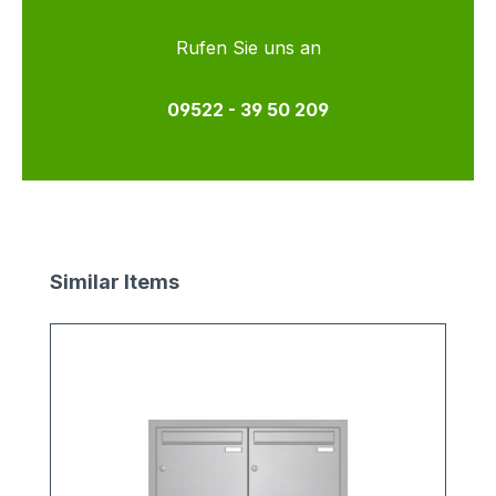
Rufen Sie uns an
09522 - 39 50 209
Produktgalerie überspringen
Similar Items
1
v