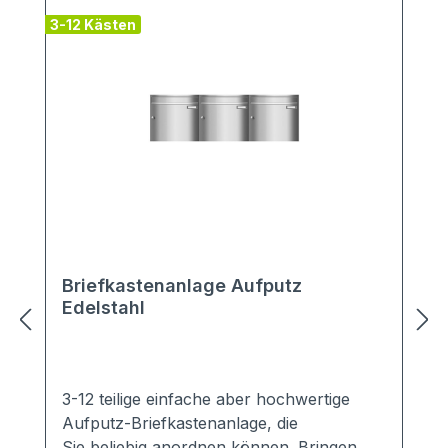
3-12 Kästen
4
Briefkastenanlage Aufputz
Edelstahl
3-12 teilige einfache aber hochwertige
Aufputz-Briefkastenanlage, die
Sie beliebig anordnen können. Bringen Sie