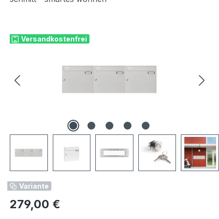
Bildergalerie überspringen
Versandkostenfrei
Variante
Regulärer Preis:
279,00 €