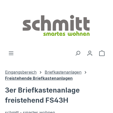
Zum Hauptinhalt springen
Ware
Eingangsbereich
Briefkastenanlagen
Freistehende Briefkastenanlagen
3er Briefkastenanlage
freistehend FS43H
schmitt - smartes wohnen