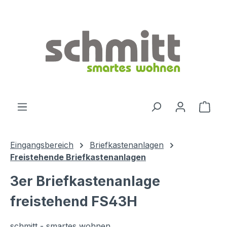
Zum Hauptinhalt springen
Ware
Eingangsbereich
Briefkastenanlagen
Freistehende Briefkastenanlagen
3er Briefkastenanlage
freistehend FS43H
schmitt - smartes wohnen