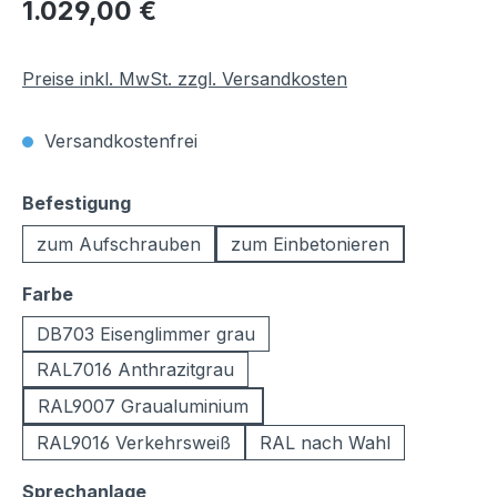
Regulärer Preis:
1.029,00 €
Preise inkl. MwSt. zzgl. Versandkosten
Versandkostenfrei
auswählen
Befestigung
zum Aufschrauben
zum Einbetonieren
auswählen
Farbe
DB703 Eisenglimmer grau
RAL7016 Anthrazitgrau
RAL9007 Graualuminium
RAL9016 Verkehrsweiß
RAL nach Wahl
auswählen
Sprechanlage