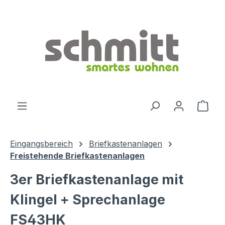
Zum Hauptinhalt springen
Ware
Eingangsbereich
Briefkastenanlagen
Freistehende Briefkastenanlagen
3er Briefkastenanlage mit
Klingel + Sprechanlage
FS43HK