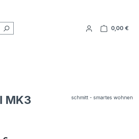
0,00 €
Ware
el MK3
schmitt - smartes wohnen
eis: