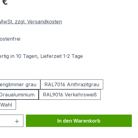
 €
. MwSt. zzgl. Versandkosten
stenfrei
tig in 10 Tagen, Lieferzeit 1-2 Tage
ählen
englimmer grau
RAL7016 Anthrazitgrau
Graualuminium
RAL9016 Verkehrsweiß
 Wahl
 Anzahl: Gib den gewünschten Wert ein 
In den Warenkorb