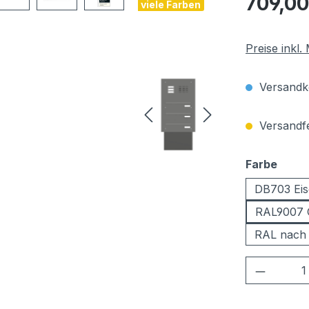
709,00
viele Farben
Preise inkl
Versandko
Versandfer
ausw
Farbe
DB703 Eis
RAL9007 
RAL nach
Produkt