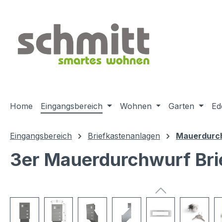
m Hauptinhalt springen
Zur Suche springen
Zur Hauptnavigation springen
Home
Eingangsbereich
Wohnen
Garten
Ed
Eingangsbereich
Briefkastenanlagen
Mauerdurch
3er Mauerdurchwurf Bri
Bildergalerie überspringen