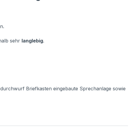
n.
halb sehr
langlebig
.
erdurchwurf Briefkasten eingebaute Sprechanlage sowie