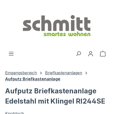
Zum Hauptinhalt springen
Ware
Eingangsbereich
Briefkastenanlagen
Aufputz Briefkastenanlage
Aufputz Briefkastenanlage
Edelstahl mit Klingel RI244SE
Knobloch