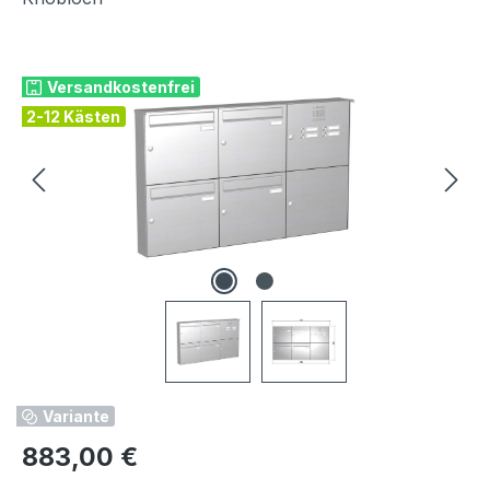
Bildergalerie überspringen
Versandkostenfrei
2-12 Kästen
Variante
Regulärer Preis:
883,00 €