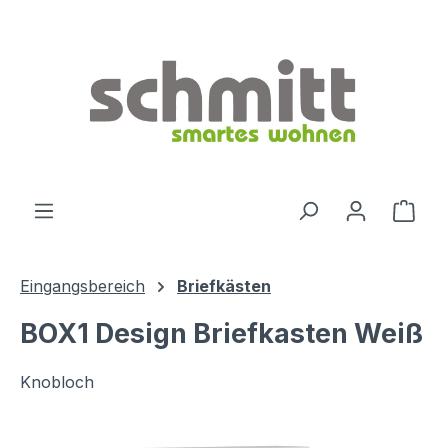
Zum Hauptinhalt springen
Ware
Eingangsbereich
Briefkästen
BOX1 Design Briefkasten Weiß
Knobloch
Bildergalerie überspringen