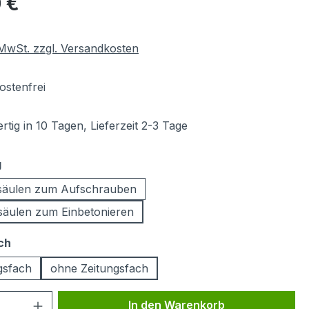
 €
. MwSt. zzgl. Versandkosten
stenfrei
tig in 10 Tagen, Lieferzeit 2-3 Tage
auswählen
g
säulen zum Aufschrauben
äulen zum Einbetonieren
auswählen
ch
gsfach
ohne Zeitungsfach
 Anzahl: Gib den gewünschten Wert ein 
In den Warenkorb