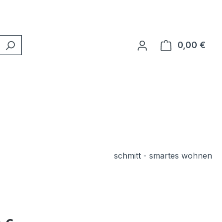
0,00 €
Ware
schmitt - smartes wohnen
eis: