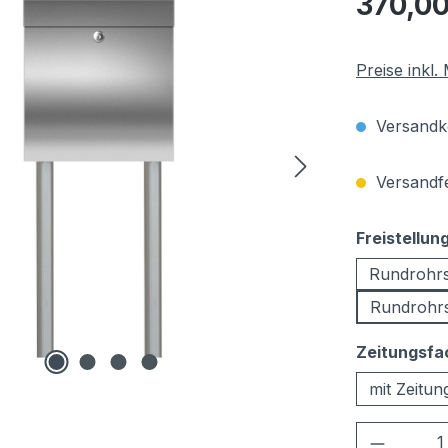
370,00
Preise inkl
Versandko
Versandfer
Freistellun
Rundrohr
Rundrohrs
Zeitungsfa
mit Zeitun
Produkt