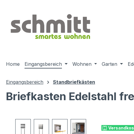
m Hauptinhalt springen
Zur Suche springen
Zur Hauptnavigation springen
Home
Eingangsbereich
Wohnen
Garten
Ed
Eingangsbereich
Standbriefkästen
Briefkasten Edelstahl fr
Bildergalerie überspringen
Versandkos