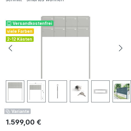
Bildergalerie überspringen
Versandkostenfrei
viele Farben
2-12 Kästen
Variante
Regulärer Preis:
1.599,00 €