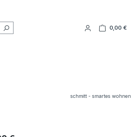
0,00 €
Ware
schmitt - smartes wohnen
eis: