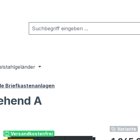
elstahlgeländer
de Briefkastenanlagen
tehend A
Variante
Versandkostenfrei
Regulärer Pr