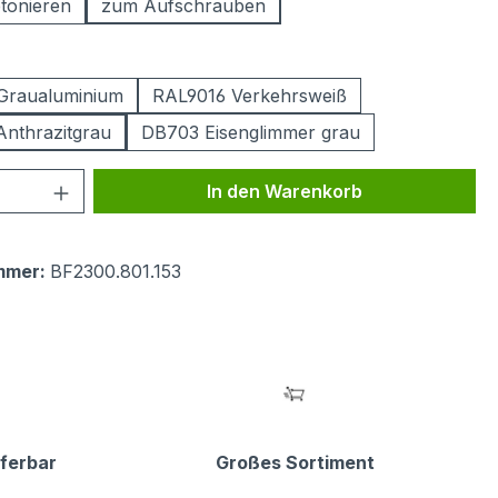
tonieren
zum Aufschrauben
ählen
Graualuminium
RAL9016 Verkehrsweiß
nthrazitgrau
DB703 Eisenglimmer grau
 Anzahl: Gib den gewünschten Wert ein 
In den Warenkorb
mmer:
BF2300.801.153
eferbar
Großes Sortiment