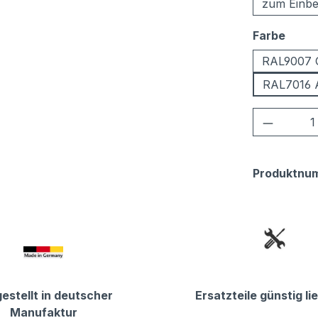
zum Einbe
ausw
Farbe
RAL9007 
RAL7016 A
Produkt
Produktnu
estellt in deutscher
Ersatzteile günstig li
Manufaktur