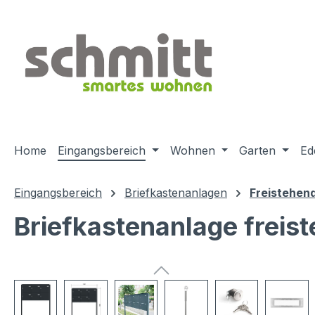
m Hauptinhalt springen
Zur Suche springen
Zur Hauptnavigation springen
Home
Eingangsbereich
Wohnen
Garten
Ed
Eingangsbereich
Briefkastenanlagen
Freistehen
Briefkastenanlage freis
Bildergalerie überspringen