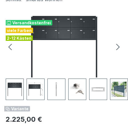
Bildergalerie überspringen
Versandkostenfrei
viele Farben
2-12 Kästen
Variante
Regulärer Preis:
2.225,00 €