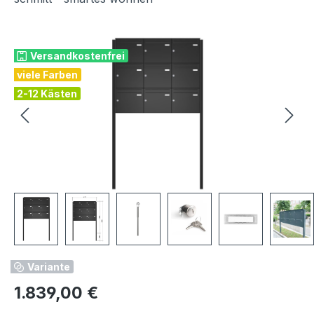
Bildergalerie überspringen
Versandkostenfrei
viele Farben
2-12 Kästen
Variante
Regulärer Preis:
1.839,00 €