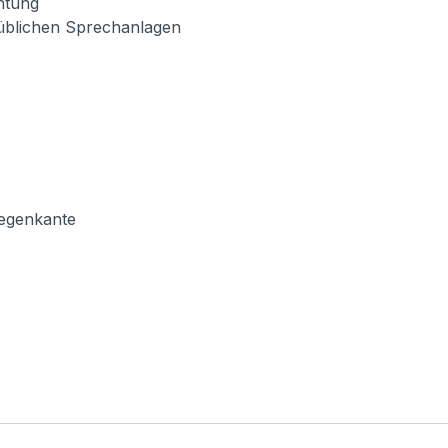
chtung
lsüblichen Sprechanlagen
Regenkante