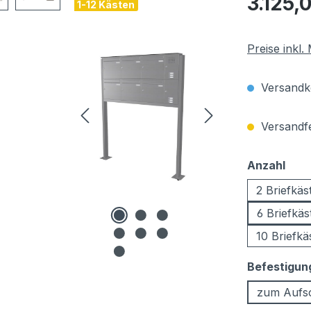
3.125,
1-12 Kästen
Preise inkl
Versandko
Versandfer
aus
Anzahl
2 Briefkäs
6 Briefkäs
10 Briefkä
Befestigun
zum Aufs