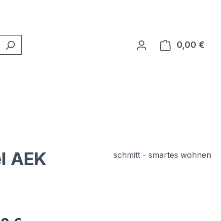
0,00 €
Ware
el AEK
schmitt - smartes wohnen
eis: