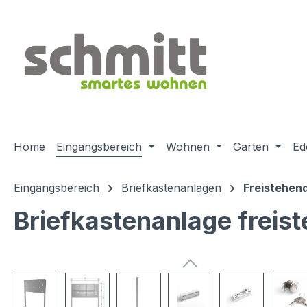
m Hauptinhalt springen
Zur Suche springen
Zur Hauptnavigation springen
Home
Eingangsbereich
Wohnen
Garten
Ed
Eingangsbereich
Briefkastenanlagen
Freistehen
Briefkastenanlage freist
Bildergalerie überspringen