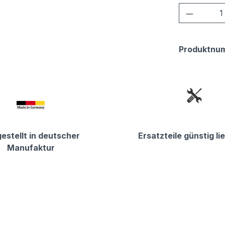
Produkt
Produktnu
estellt in deutscher
Ersatzteile günstig li
Manufaktur