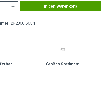
 Anzahl: Gib den gewünschten Wert ein 
In den Warenkorb
mmer:
BF2300.808.11
eferbar
Großes Sortiment