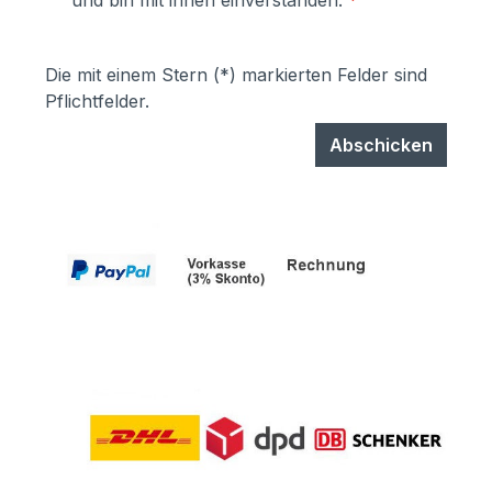
und bin mit ihnen einverstanden.
*
garantiert UV- und Wetterbeständigkeit-
Stärke der Pulverbeschichtung
mindestens ca. 70 µm
Die mit einem Stern (*) markierten Felder sind
Pflichtfelder.
Abschicken