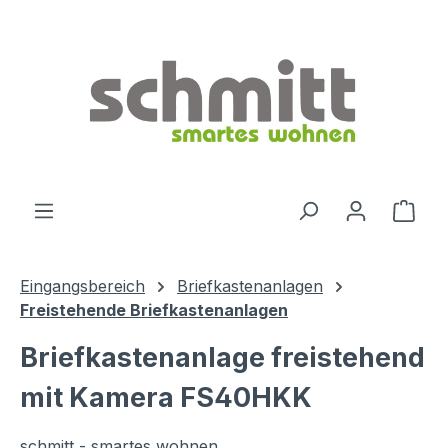
Zum Hauptinhalt springen
Ware
Eingangsbereich
Briefkastenanlagen
Freistehende Briefkastenanlagen
Briefkastenanlage freistehend
mit Kamera FS40HKK
schmitt - smartes wohnen