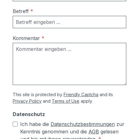
Ausrichtung nach Montage bzw.
Betreff
*
Austausch im Falle einer Beschädigung
durch Laien möglich
Korrosionsschutzmaßnahmen (Angaben
vom Hersteller):- Kästen aus
Kommentar
*
sendzimierverzinktem Stahl (verformbar
ohne Abspringen der Beschichtung,
zusätzlich hoher Aluminiumanteil d.h.
hoher Korrosionsschutz)- Teile aus
sendzimirverzinktem Stahl werden vor
dem Pulverbeschichten Eisen-
phosphatiert, Aluminiumteile chromfrei
This site is protected by
Friendly Captcha
and its
chromatiert- Zusätzlich erhalten alle
Privacy Policy
and
Terms of Use
apply.
Aluminium- und Stahlteile, Ausnahme
eloxierte Oberflächen, eine
Datenschutz
lösungsmittelfreie Pulverlackierung (z.T.
Ich habe die
Datenschutzbestimmungen
zur
auch Kunststoffbeschichtung genannt) mit
Kenntnis genommen und die
AGB
gelesen
Polyesterpulver in Fassadenqualität, dies