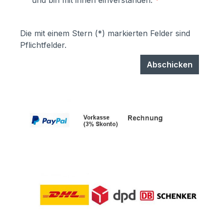
und bin mit ihnen einverstanden.
*
garantiert UV- und Wetterbeständigkeit-
Stärke der Pulverbeschichtung
mindestens ca. 70 µm
Die mit einem Stern (*) markierten Felder sind
Pflichtfelder.
Abschicken