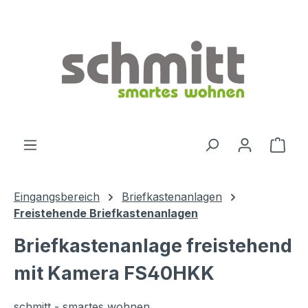
Zum Hauptinhalt springen
Ware
Eingangsbereich
Briefkastenanlagen
Freistehende Briefkastenanlagen
Briefkastenanlage freistehend
mit Kamera FS40HKK
schmitt - smartes wohnen