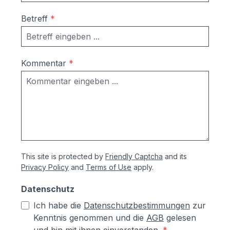
Ausrichtung nach Montage bzw.
Betreff
*
Austausch im Falle einer Beschädigung
durch Laien möglich
Korrosionsschutzmaßnahmen (Angaben
vom Hersteller):- Kästen aus
Kommentar
*
sendzimierverzinktem Stahl (verformbar
ohne Abspringen der Beschichtung,
zusätzlich hoher Aluminiumanteil d.h.
hoher Korrosionsschutz)- Teile aus
sendzimirverzinktem Stahl werden vor
dem Pulverbeschichten Eisen-
phosphatiert, Aluminiumteile chromfrei
This site is protected by
Friendly Captcha
and its
chromatiert- Zusätzlich erhalten alle
Privacy Policy
and
Terms of Use
apply.
Aluminium- und Stahlteile, Ausnahme
eloxierte Oberflächen, eine
Datenschutz
lösungsmittelfreie Pulverlackierung (z.T.
Ich habe die
Datenschutzbestimmungen
zur
auch Kunststoffbeschichtung genannt) mit
Kenntnis genommen und die
AGB
gelesen
Polyesterpulver in Fassadenqualität, dies