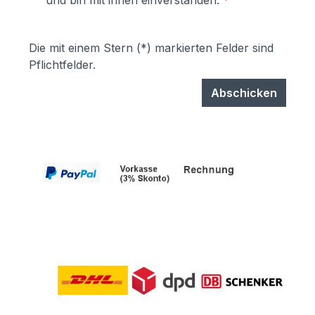
und bin mit ihnen einverstanden.
*
garantiert UV- und Wetterbeständigkeit-
Stärke der Pulverbeschichtung
mindestens ca. 70 µm
Die mit einem Stern (*) markierten Felder sind
Pflichtfelder.
Abschicken