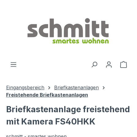
Zum Hauptinhalt springen
Ware
Eingangsbereich
Briefkastenanlagen
Freistehende Briefkastenanlagen
Briefkastenanlage freistehend
mit Kamera FS40HKK
schmitt - smartes wohnen