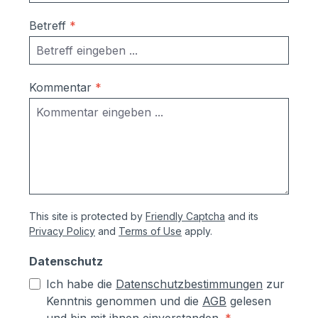
Ausrichtung nach Montage bzw.
Betreff
*
Austausch im Falle einer Beschädigung
durch Laien möglich
Korrosionsschutzmaßnahmen (Angaben
vom Hersteller):- Kästen aus
Kommentar
*
sendzimierverzinktem Stahl (verformbar
ohne Abspringen der Beschichtung,
zusätzlich hoher Aluminiumanteil d.h.
hoher Korrosionsschutz)- Teile aus
sendzimirverzinktem Stahl werden vor
dem Pulverbeschichten Eisen-
phosphatiert, Aluminiumteile chromfrei
This site is protected by
Friendly Captcha
and its
chromatiert- Zusätzlich erhalten alle
Privacy Policy
and
Terms of Use
apply.
Aluminium- und Stahlteile, Ausnahme
eloxierte Oberflächen, eine
Datenschutz
lösungsmittelfreie Pulverlackierung (z.T.
Ich habe die
Datenschutzbestimmungen
zur
auch Kunststoffbeschichtung genannt) mit
Kenntnis genommen und die
AGB
gelesen
Polyesterpulver in Fassadenqualität, dies