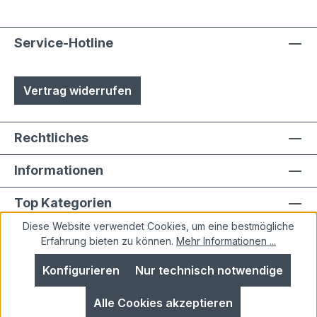
Service-Hotline
Vertrag widerrufen
Rechtliches
Informationen
Top Kategorien
Diese Website verwendet Cookies, um eine bestmögliche
Erfahrung bieten zu können.
Mehr Informationen ...
Konfigurieren
Nur technisch notwendige
Alle Preise inkl. gesetzl. Mehrwertsteuer zzgl.
Alle Cookies akzeptieren
Versandkosten
und ggf. Nachnahmegebühren, wenn