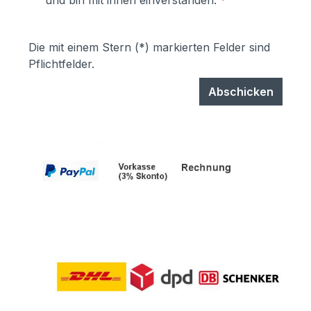
und bin mit ihnen einverstanden.
*
garantiert UV- und Wetterbeständigkeit-
Stärke der Pulverbeschichtung
mindestens ca. 70 µm
Die mit einem Stern (*) markierten Felder sind
Pflichtfelder.
Abschicken