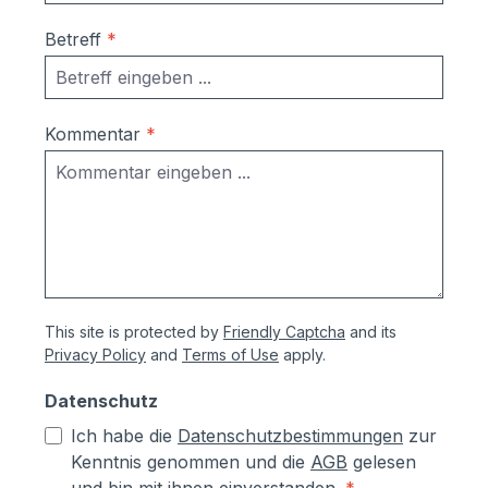
Ausrichtung nach Montage bzw.
Betreff
*
Austausch im Falle einer Beschädigung
durch Laien möglich
Korrosionsschutzmaßnahmen (Angaben
vom Hersteller):- Kästen aus
Kommentar
*
sendzimierverzinktem Stahl (verformbar
ohne Abspringen der Beschichtung,
zusätzlich hoher Aluminiumanteil d.h.
hoher Korrosionsschutz)- Teile aus
sendzimirverzinktem Stahl werden vor
dem Pulverbeschichten Eisen-
phosphatiert, Aluminiumteile chromfrei
This site is protected by
Friendly Captcha
and its
chromatiert- Zusätzlich erhalten alle
Privacy Policy
and
Terms of Use
apply.
Aluminium- und Stahlteile, Ausnahme
eloxierte Oberflächen, eine
Datenschutz
lösungsmittelfreie Pulverlackierung (z.T.
Ich habe die
Datenschutzbestimmungen
zur
auch Kunststoffbeschichtung genannt) mit
Kenntnis genommen und die
AGB
gelesen
Polyesterpulver in Fassadenqualität, dies