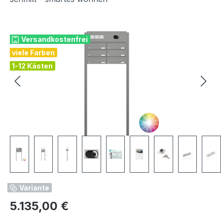
Bildergalerie überspringen
Versandkostenfrei
viele Farben
1-12 Kästen
Variante
Regulärer Preis:
5.135,00 €