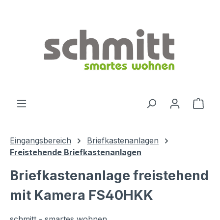
Zum Hauptinhalt springen
Ware
Eingangsbereich
Briefkastenanlagen
Freistehende Briefkastenanlagen
Briefkastenanlage freistehend
mit Kamera FS40HKK
schmitt - smartes wohnen