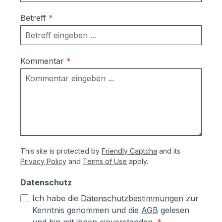
Ausrichtung nach Montage bzw.
Betreff
*
Austausch im Falle einer Beschädigung
durch Laien möglich
Korrosionsschutzmaßnahmen (Angaben
vom Hersteller):- Kästen aus
Kommentar
*
sendzimierverzinktem Stahl (verformbar
ohne Abspringen der Beschichtung,
zusätzlich hoher Aluminiumanteil d.h.
hoher Korrosionsschutz)- Teile aus
sendzimirverzinktem Stahl werden vor
dem Pulverbeschichten Eisen-
phosphatiert, Aluminiumteile chromfrei
This site is protected by
Friendly Captcha
and its
chromatiert- Zusätzlich erhalten alle
Privacy Policy
and
Terms of Use
apply.
Aluminium- und Stahlteile, Ausnahme
eloxierte Oberflächen, eine
Datenschutz
lösungsmittelfreie Pulverlackierung (z.T.
Ich habe die
Datenschutzbestimmungen
zur
auch Kunststoffbeschichtung genannt) mit
Kenntnis genommen und die
AGB
gelesen
Polyesterpulver in Fassadenqualität, dies