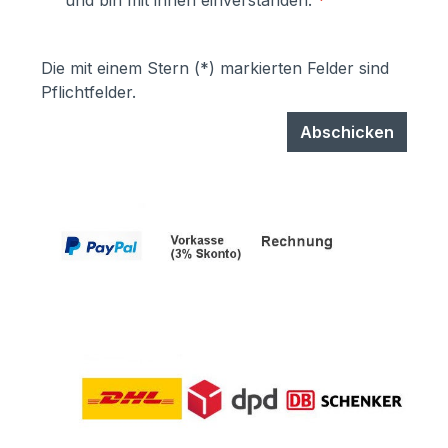
und bin mit ihnen einverstanden.
*
garantiert UV- und Wetterbeständigkeit-
Stärke der Pulverbeschichtung
mindestens ca. 70 µm
Die mit einem Stern (*) markierten Felder sind
Pflichtfelder.
Abschicken