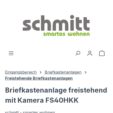
Zum Hauptinhalt springen
Ware
Eingangsbereich
Briefkastenanlagen
Freistehende Briefkastenanlagen
Briefkastenanlage freistehend
mit Kamera FS40HKK
schmitt - smartes wohnen