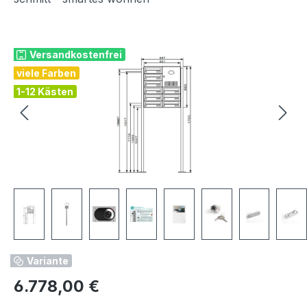
Bildergalerie überspringen
Versandkostenfrei
viele Farben
1-12 Kästen
Variante
Regulärer Preis:
6.778,00 €