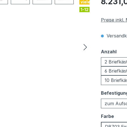
8.231,
viele Farben
1-12 Kästen
Preise inkl
Versandko
aus
Anzahl
2 Briefkäs
6 Briefkäs
10 Briefkä
Befestigun
zum Aufs
ausw
Farbe
DB703 Eis