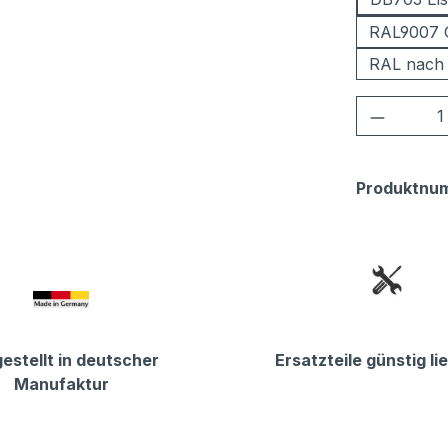
RAL9007 
RAL nach
Produkt
Produktnu
estellt in deutscher
Ersatzteile günstig li
Manufaktur