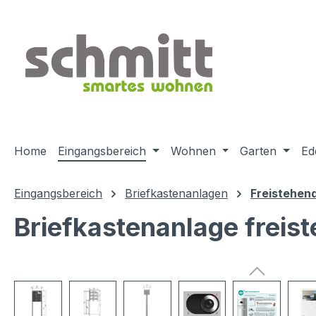
m Hauptinhalt springen
Zur Suche springen
Zur Hauptnavigation springen
Home
Eingangsbereich
Wohnen
Garten
Ed
Eingangsbereich
Briefkastenanlagen
Freistehen
Briefkastenanlage frei
Bildergalerie überspringen