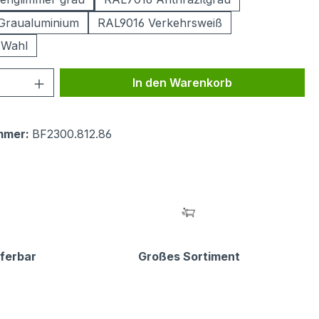
Graualuminium
RAL9016 Verkehrsweiß
 Wahl
 Anzahl: Gib den gewünschten Wert ein 
In den Warenkorb
mmer:
BF2300.812.86
eferbar
Großes Sortiment