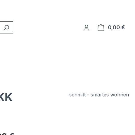
0,00 €
Ware
HKK
schmitt - smartes wohnen
eis: