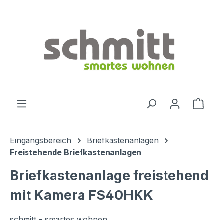
Zum Hauptinhalt springen
Ware
Eingangsbereich
Briefkastenanlagen
Freistehende Briefkastenanlagen
Briefkastenanlage freistehend
mit Kamera FS40HKK
schmitt - smartes wohnen