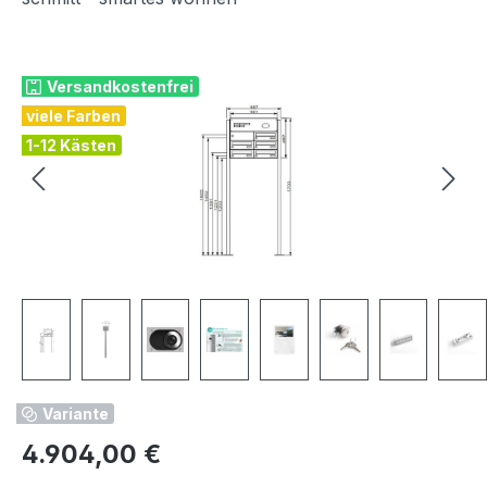
Bildergalerie überspringen
Versandkostenfrei
viele Farben
1-12 Kästen
Variante
Regulärer Preis:
4.904,00 €