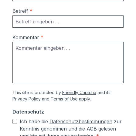
Ausrichtung nach Montage bzw.
Betreff
*
Austausch im Falle einer Beschädigung
durch Laien möglich
Korrosionsschutzmaßnahmen (Angaben
vom Hersteller):- Kästen aus
Kommentar
*
sendzimierverzinktem Stahl (verformbar
ohne Abspringen der Beschichtung,
zusätzlich hoher Aluminiumanteil d.h.
hoher Korrosionsschutz)- Teile aus
sendzimirverzinktem Stahl werden vor
dem Pulverbeschichten Eisen-
phosphatiert, Aluminiumteile chromfrei
This site is protected by
Friendly Captcha
and its
chromatiert- Zusätzlich erhalten alle
Privacy Policy
and
Terms of Use
apply.
Aluminium- und Stahlteile, Ausnahme
eloxierte Oberflächen, eine
Datenschutz
lösungsmittelfreie Pulverlackierung (z.T.
Ich habe die
Datenschutzbestimmungen
zur
auch Kunststoffbeschichtung genannt) mit
Kenntnis genommen und die
AGB
gelesen
Polyesterpulver in Fassadenqualität, dies