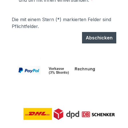
und bin mit ihnen einverstanden.
*
garantiert UV- und Wetterbeständigkeit-
Stärke der Pulverbeschichtung
mindestens ca. 70 µm
Die mit einem Stern (*) markierten Felder sind
Pflichtfelder.
Abschicken