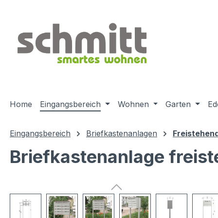
m Hauptinhalt springen
Zur Suche springen
Zur Hauptnavigation springen
Home
Eingangsbereich
Wohnen
Garten
Ed
Eingangsbereich
Briefkastenanlagen
Freistehen
Briefkastenanlage frei
Bildergalerie überspringen