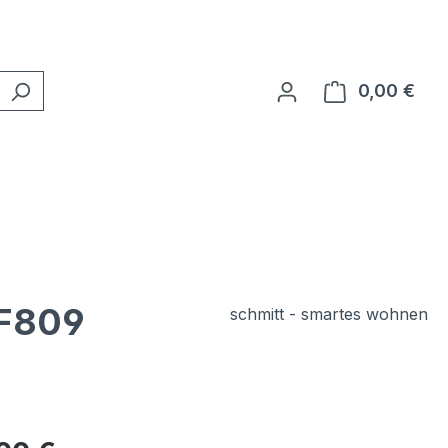
0,00 €
Ware
BF809
schmitt - smartes wohnen
eis: