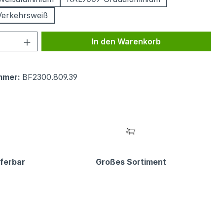
Verkehrsweiß
 Anzahl: Gib den gewünschten Wert ein 
In den Warenkorb
mmer:
BF2300.809.39
eferbar
Großes Sortiment