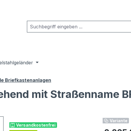
elstahlgeländer
de Briefkastenanlagen
stehend mit Straßenname 
Variante
Versandkostenfrei
Regulärer Pr