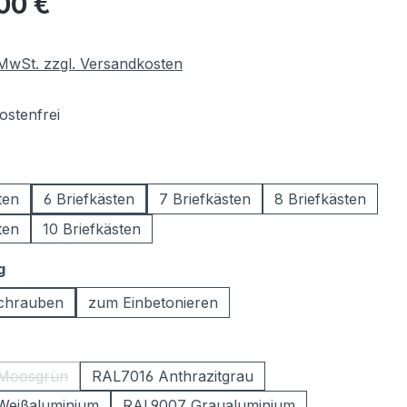
00 €
. MwSt. zzgl. Versandkosten
stenfrei
wählen
ten
6 Briefkästen
7 Briefkästen
8 Briefkästen
ten
10 Briefkästen
auswählen
g
chrauben
zum Einbetonieren
ählen
Moosgrün
RAL7016 Anthrazitgrau
(Diese Option ist zurzeit nicht verfügbar.)
Weißaluminium
RAL9007 Graualuminium