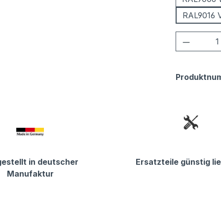
RAL9016 
Produkt
Produktnu
estellt in deutscher
Ersatzteile günstig li
Manufaktur