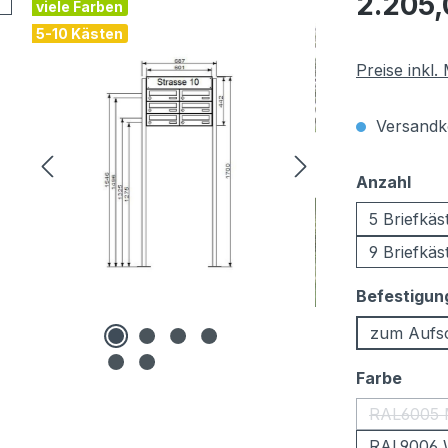
2.205,
viele Farben
5-10 Kästen
Preise inkl
Versandko
aus
Anzahl
5 Briefkäs
9 Briefkäs
Befestigun
zum Aufs
ausw
Farbe
RAL6005 
RAL9006 