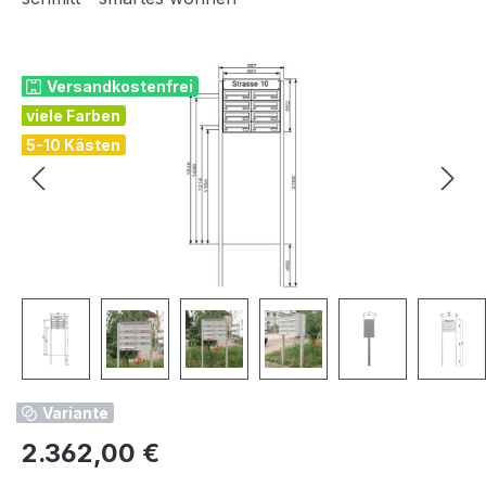
Bildergalerie überspringen
Versandkostenfrei
viele Farben
5-10 Kästen
Variante
Regulärer Preis:
2.362,00 €