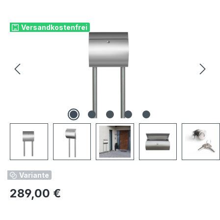
Bildergalerie überspringen
Versandkostenfrei
Variante
Regulärer Preis:
289,00 €