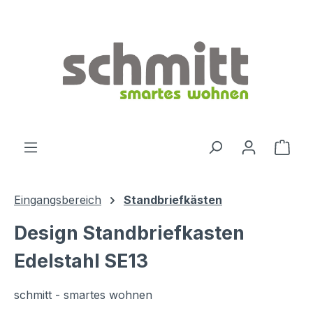
Zum Hauptinhalt springen
Ware
Eingangsbereich
Standbriefkästen
Design Standbriefkasten
Edelstahl SE13
schmitt - smartes wohnen