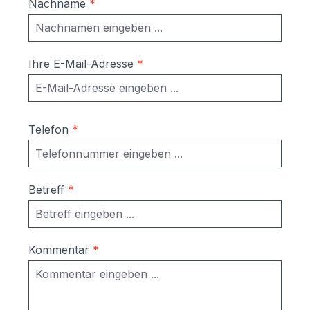
Nachname
*
Wasser eintreten (lt. DIN EN 13724 bis
1ccm). Dies ist kein Reklamationsgrund.
Montagehinweis:Wenn möglich, die Anlage
nicht zur Wetterseite zugewandt
Ihre E-Mail-Adresse
*
montieren. Dadurch schützen Sie
zusätzlich Ihre Post vor Nässe und
Verschmutzung.
Telefon
*
Betreff
*
Kommentar
*