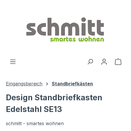
Zum Hauptinhalt springen
Ware
Eingangsbereich
Standbriefkästen
Design Standbriefkasten
Edelstahl SE13
schmitt - smartes wohnen