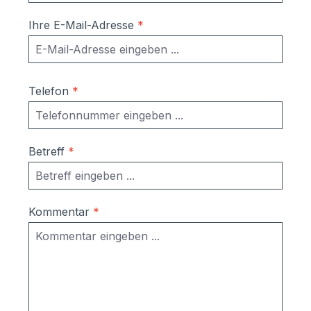
Montagehinweis:Wenn möglich, die Anlage
nicht zur Wetterseite zugewandt
Ihre E-Mail-Adresse
*
montieren. Dadurch schützen Sie
zusätzlich Ihre Post vor Nässe und
Verschmutzung.
Telefon
*
Betreff
*
Kommentar
*