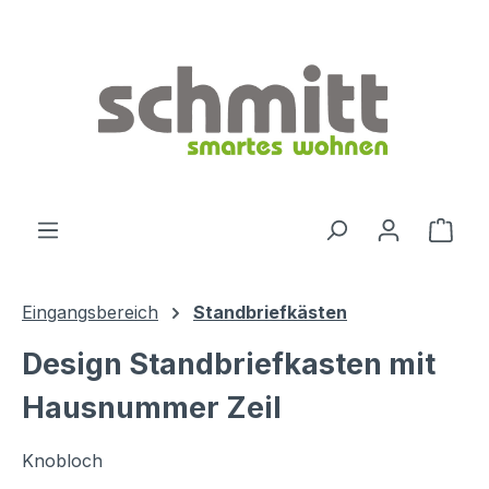
Zum Hauptinhalt springen
Ware
Eingangsbereich
Standbriefkästen
Design Standbriefkasten mit
Hausnummer Zeil
Knobloch