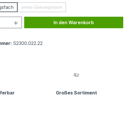
ngsfach
ohne Zeitungsfach
(Diese Option ist zurzeit nicht verfügbar.)
 Anzahl: Gib den gewünschten Wert ein 
In den Warenkorb
mmer:
S2300.022.22
eferbar
Großes Sortiment