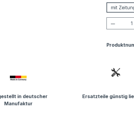
mit Zeitu
Produkt
Produktnu
estellt in deutscher
Ersatzteile günstig li
Manufaktur