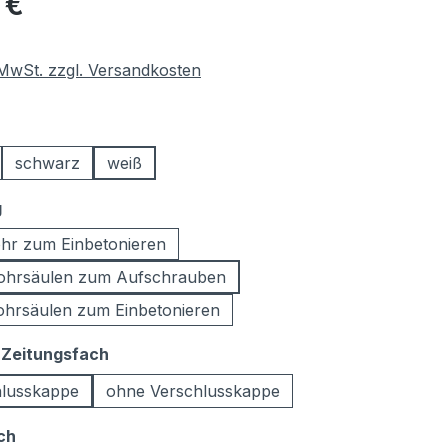
 €
. MwSt. zzgl. Versandkosten
ählen
schwarz
weiß
auswählen
g
ohr zum Einbetonieren
rohrsäulen zum Aufschrauben
ohrsäulen zum Einbetonieren
auswählen
 Zeitungsfach
hlusskappe
ohne Verschlusskappe
auswählen
ch