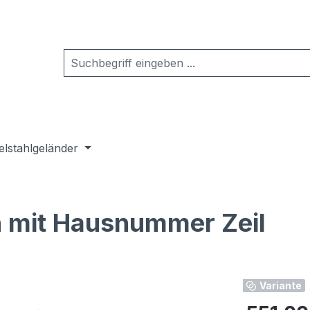
elstahlgeländer
n mit Hausnummer Zeil
Variante
Regulärer Pr