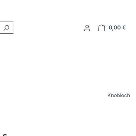
0,00 €
Ware
Knobloch
eis: