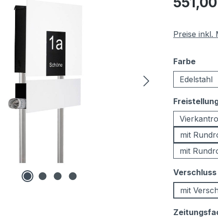
551,00
Preise inkl
ausw
Farbe
Edelstahl
Freistellun
Vierkantr
mit Rund
mit Rundr
Verschluss
mit Versc
Zeitungsfa