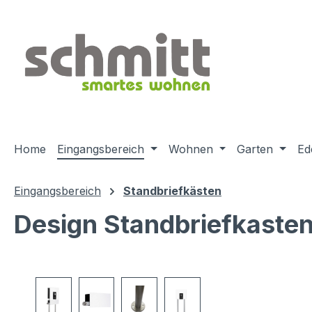
m Hauptinhalt springen
Zur Suche springen
Zur Hauptnavigation springen
Home
Eingangsbereich
Wohnen
Garten
Ed
Eingangsbereich
Standbriefkästen
Design Standbriefkaste
Bildergalerie überspringen