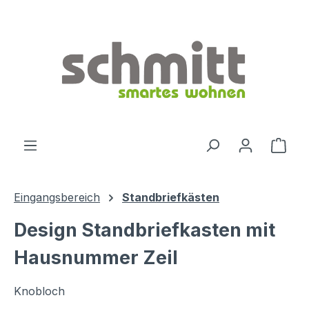
Zum Hauptinhalt springen
Ware
Eingangsbereich
Standbriefkästen
Design Standbriefkasten mit
Hausnummer Zeil
Knobloch